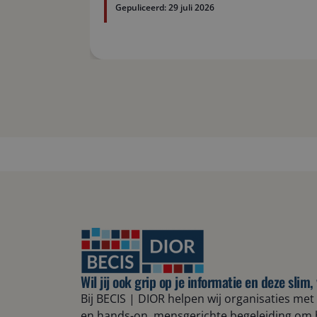
Gepuliceerd:
29 juli 2026
Wil jij ook grip op je informatie en deze sli
B
ij B
ECIS | DIOR
helpen wij
organisaties met 
en hands-on
, mensgerichte
begeleiding om 