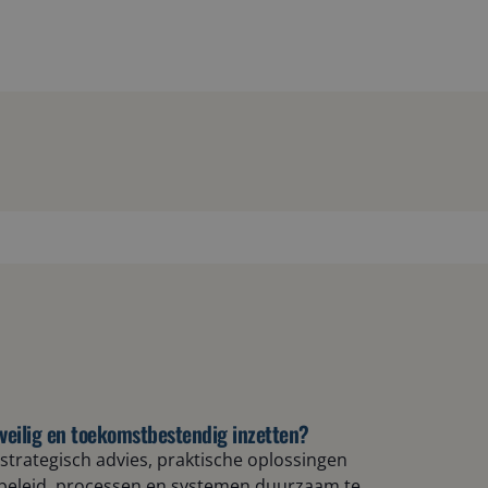
m, veilig en toekomstbestendig inzetten?
strategisch advies, praktische oplossingen
beleid, processen en systemen duurzaam te