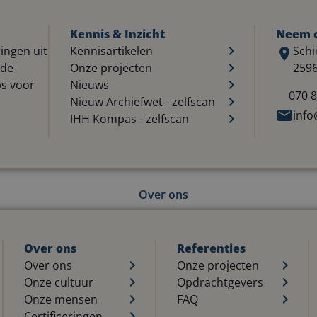
Kennis & Inzicht
Neem c
ingen uit
Kennisartikelen
Schi
nde
Onze projecten
259
ps voor
Nieuws
070 8
Nieuw Archiefwet - zelfscan
info
IHH Kompas - zelfscan
Over ons
Over ons
Referenties
Over ons
Onze projecten
Onze cultuur
Opdrachtgevers
Onze mensen
FAQ
Certificeringen