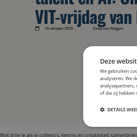
VIT-vrijdag van 
16 oktober 2025
Zowy van Heijgen
Deze websit
We gebruiken coo
analyseren. We de
analysepartners,
of die zij hebbe
DETAILS WE
Wat krijg je als je collega’s, kennis en creativiteit samenb