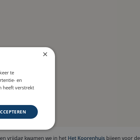
×
keer te
tentie- en
 heeft verstrekt
ACCEPTEREN
lopen vrijdag kwamen we in het
Het Koorenhuis
bijeen voor de