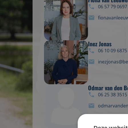
06 57 79 0697
fionavanleeu
Inez Jonas
06 10 09 6875
inezjonas@bec
Odmar van den B
06 25 38 3515
odmarvanden
Deze websit