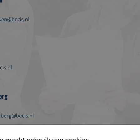
wen@becis.nl
is.nl
erg
berg@becis.nl
e maakt gebruik van cookies.