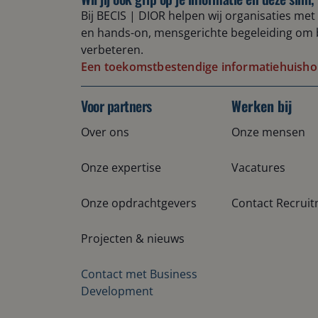
B
ij B
ECIS | DIOR
helpen wij
organisaties met 
en hands-on
, mensgerichte
begeleiding om 
verbeteren.
Een toekomstbestendige informatiehuisho
Voor partners
Werken bij
Over ons
Onze mensen
Onze expertise
Vacatures
Onze opdrachtgevers
Contact Recrui
Projecten & nieuws
Contact met Business
Development