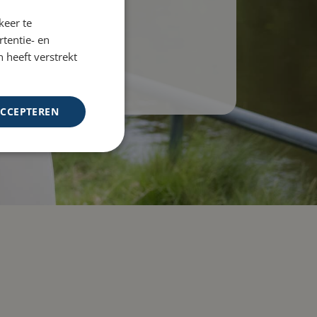
keer te
tentie- en
 heeft verstrekt
ACCEPTEREN