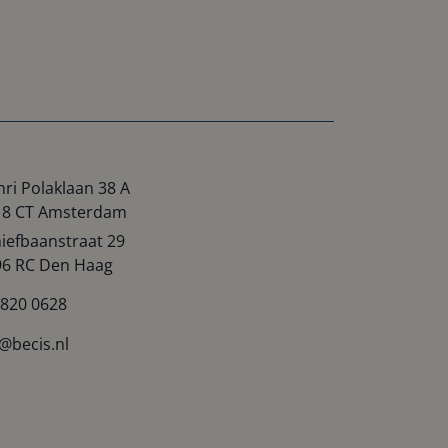
ri Polaklaan 38 A
18 CT Amsterdam
iefbaanstraat 29
96 RC Den Haag
 820 0628
o@becis.nl