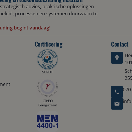
strategisch advies, praktische oplossingen
beleid, processen en systemen duurzaam te
uding begint vandaag!
Certificering
Contact
Hen
10
Sch
ISO 9001
25
tment
070
inf
CRKBO
Geregistreerd