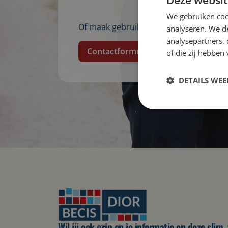
We gebruiken coo
Of maak gebruik van ons contactformu
analyseren. We de
analysepartners,
Contactformulier
of die zij hebbe
DETAILS WE
Wil jij ook grip op je informatie en deze sli