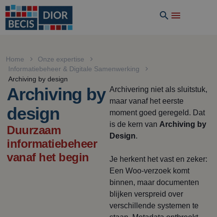
Home
Onze expertise
Informatiebeheer & Digitale Samenwerking
Archiving by design
Archiving by
Archivering niet als sluitstuk,
maar vanaf het eerste
design
moment goed geregeld. Dat
is de kern van
Archiving by
Duurzaam
Design
.
informatiebeheer
vanaf het begin
Je herkent het vast en zeker:
Een Woo-verzoek komt
binnen, maar documenten
blijken verspreid over
verschillende systemen te